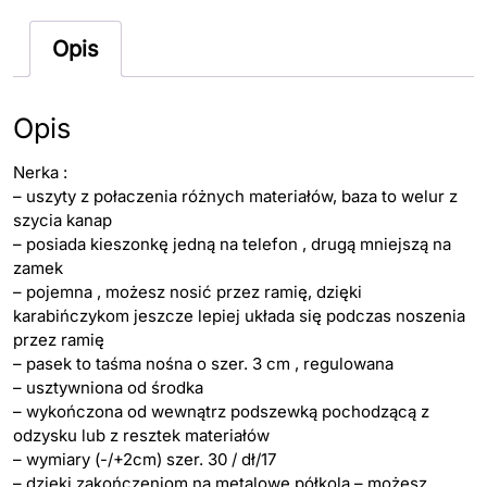
Opis
Opis
Nerka :
– uszyty z połaczenia różnych materiałów, baza to welur z
szycia kanap
– posiada kieszonkę jedną na telefon , drugą mniejszą na
zamek
– pojemna , możesz nosić przez ramię, dzięki
karabińczykom jeszcze lepiej układa się podczas noszenia
przez ramię
– pasek to taśma nośna o szer. 3 cm , regulowana
– usztywniona od środka
– wykończona od wewnątrz podszewką pochodzącą z
odzysku lub z resztek materiałów
– wymiary (-/+2cm) szer. 30 / dł/17
– dzięki zakończeniom na metalowe półkola – możesz