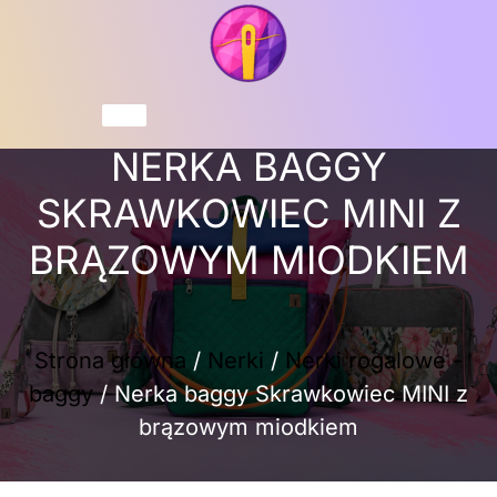
Przejdź
do
treści
Koszyk
NERKA BAGGY
SKRAWKOWIEC MINI Z
BRĄZOWYM MIODKIEM
Strona główna
/
Nerki
/
Nerki rogalowe -
baggy
/ Nerka baggy Skrawkowiec MINI z
brązowym miodkiem