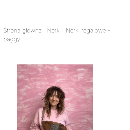
Strona główna
/
Nerki
/
Nerki rogalowe -
baggy
/ Nerka baggy Skrawkowiec MINI z
brązowym miodkiem