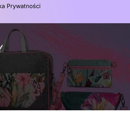
yka Prywatności
Koszyk
Y
y