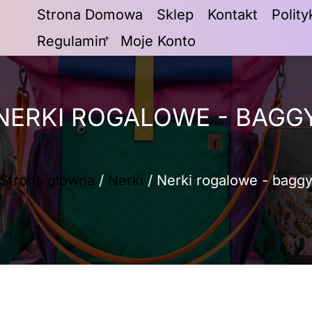
Strona Domowa
Sklep
Kontakt
Polit
Regulamin
Moje Konto
NERKI ROGALOWE - BAGG
Strona główna
/
Nerki
/ Nerki rogalowe - bagg