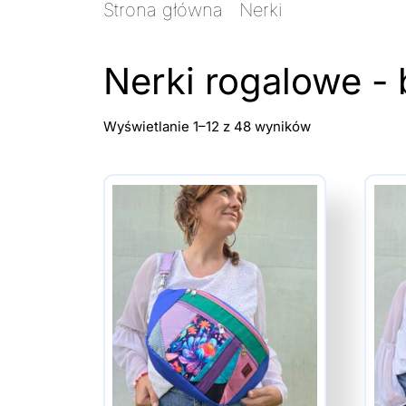
Strona główna
/
Nerki
/ Nerki rogal
Nerki rogalowe -
Posortowane
Wyświetlanie 1–12 z 48 wyników
według
najnowszych