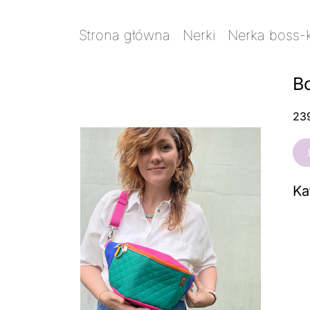
Strona główna
/
Nerki
/
Nerka boss-
Bo
23
ilo
Bo
ka
Ka
Mi
ko