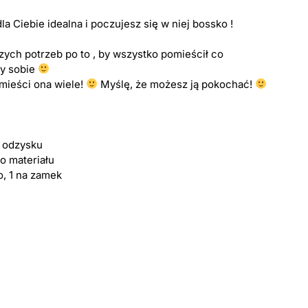
 Ciebie idealna i poczujesz się w niej bossko !
zych potrzeb po to , by wszystko pomieścił co
zy sobie
mieści ona wiele!
Myślę, że możesz ją pokochać!
z odzysku
 materiału
o, 1 na zamek