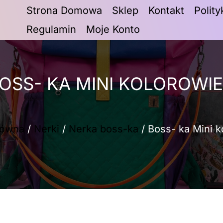
Strona Domowa
Sklep
Kontakt
Polit
Regulamin
Moje Konto
OSS- KA MINI KOLOROWI
łówna
/
Nerki
/
Nerka boss-ka
/ Boss- ka Mini k