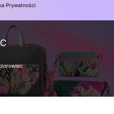
yka Prywatności
Koszyk
EC
olorowiec