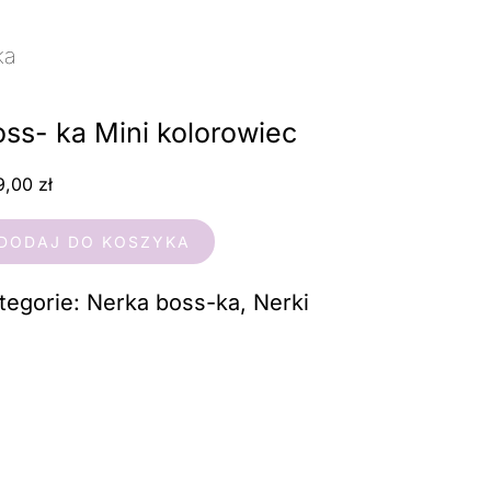
ka
/ Boss- ka Mini kolorowiec
ss- ka Mini kolorowiec
9,00
zł
ść
DODAJ DO KOSZYKA
ss-
tegorie:
Nerka boss-ka
,
Nerki
ni
lorowiec