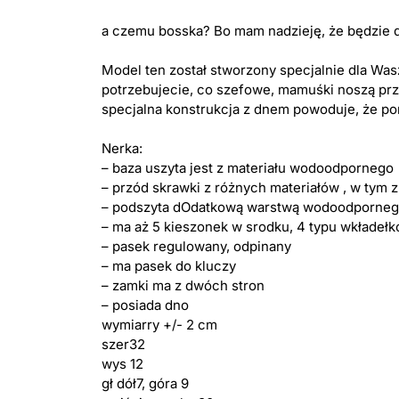
a czemu bosska? Bo mam nadzieję, że będzie dla
Model ten został stworzony specjalnie dla Was
potrzebujecie, co szefowe, mamuśki noszą pr
specjalna konstrukcja z dnem powoduje, że po
Nerka:
– baza uszyta jest z materiału wodoodpornego
– przód skrawki z różnych materiałów , w tym 
– podszyta dOdatkową warstwą wodoodpornego
– ma aż 5 kieszonek w srodku, 4 typu wkładełk
– pasek regulowany, odpinany
– ma pasek do kluczy
– zamki ma z dwóch stron
– posiada dno
wymiarry +/- 2 cm
szer32
wys 12
gł dół7, góra 9