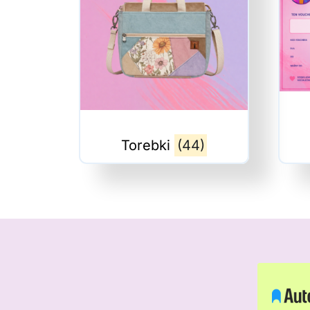
Torebki
(44)