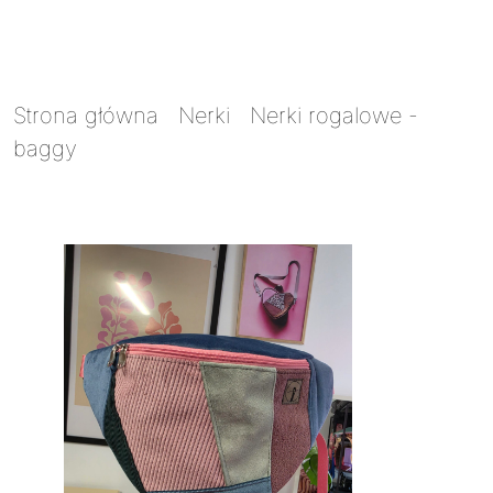
Strona główna
/
Nerki
/
Nerki rogalowe -
baggy
/ Nerka baggy Skrawkowiec 1030 na
błękicie