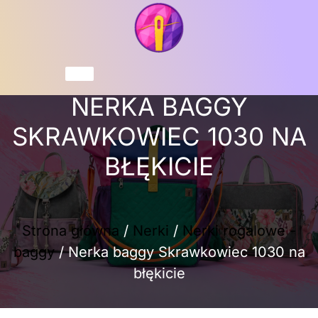
Przejdź
do
treści
Koszyk
NERKA BAGGY
SKRAWKOWIEC 1030 NA
BŁĘKICIE
Strona główna
/
Nerki
/
Nerki rogalowe -
baggy
/ Nerka baggy Skrawkowiec 1030 na
błękicie