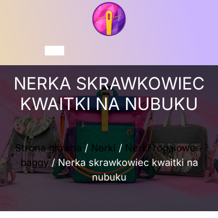
Przejdź
do
treści
Koszyk
NERKA SKRAWKOWIEC
KWAITKI NA NUBUKU
Strona główna
/
Nerki
/
Nerki rogalowe -
baggy
/ Nerka skrawkowiec kwaitki na
nubuku