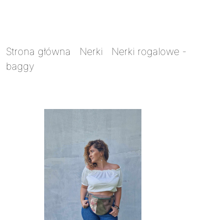
Strona główna
/
Nerki
/
Nerki rogalowe -
baggy
/ Nerka skrawkowiec kwaitki na
nubuku