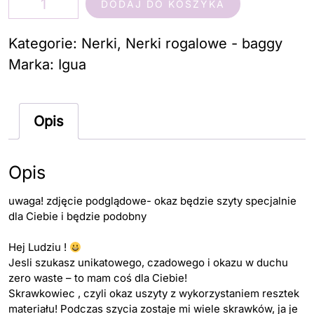
DODAJ DO KOSZYKA
Nerka
skrawkowiec
Kategorie:
Nerki
,
Nerki rogalowe - baggy
kwaitki
Marka:
Igua
na
nubuku
Opis
Opis
uwaga! zdjęcie podglądowe- okaz będzie szyty specjalnie
dla Ciebie i będzie podobny
Hej Ludziu !
Jesli szukasz unikatowego, czadowego i okazu w duchu
zero waste – to mam coś dla Ciebie!
Skrawkowiec , czyli okaz uszyty z wykorzystaniem resztek
materiału! Podczas szycia zostaje mi wiele skrawków, ja je