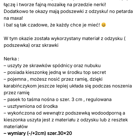
łączę i tworze fajną mozaikę na przedzie nerki!
Dodatkowo te okazy mają podszewki z odzysku! no petarda
na maxa!
i ba! są tak czadowe, że każdy chce je mieć!
W tym okazie została wykorzystany materiał z odzysku (
podszewka) oraz skrawki
Nerka :
– uszyty ze skrawków spódnicy oraz nubuku
– posiada kieszonkę jedną w środku top secret
– pojemna , możesz nosić przez ramię, dzięki
karabińczykom jeszcze lepiej układa się podczas noszenia
przez ramię
– pasek to taśma nośna o szer. 3 cm , regulowana
– usztywniona od środka
– wykończona od wewnątrz podszewką wodoodporną a
kieszonka uszyta jest z materiału z odzysku lub z resztek
materiałów
– wymiary (-/+2cm) szer.30×20