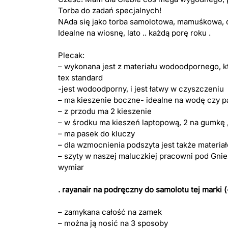
Torba do zadań specjalnych!
NAda się jako torba samolotowa, mamuśkowa, d
Idealne na wiosnę, lato .. każdą porę roku .
Plecak:
– wykonana jest z materiału wodoodpornego, kt
tex standard
-jest wodoodporny, i jest łatwy w czyszczeniu
– ma kieszenie boczne- idealne na wodę czy p
– z przodu ma 2 kieszenie
– w środku ma kieszeń laptopową, 2 na gumkę ,
– ma pasek do kluczy
– dla wzmocnienia podszyta jest także mater
– szyty w naszej maluczkiej pracowni pod Gnie
wymiar
. rayanair na podręczny do samolotu tej marki
– zamykana całość na zamek
– można ją nosić na 3 sposoby