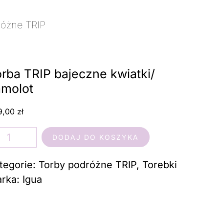
różne TRIP
/ Torba TRIP bajeczne kwiatki/
rba TRIP bajeczne kwiatki/
amolot
9,00
zł
ść
DODAJ DO KOSZYKA
rba
IP
tegorie:
Torby podróżne TRIP
,
Torebki
jeczne
rka:
Igua
atki/
molot