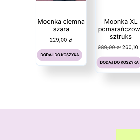
Moonka ciemna
Moonka XL
szara
pomarańczow
sztruks
229,00
zł
Pierwo
289,00
zł
260,10
cena
DODAJ DO KOSZYKA
wynosił
DODAJ DO KOSZYKA
289,00 