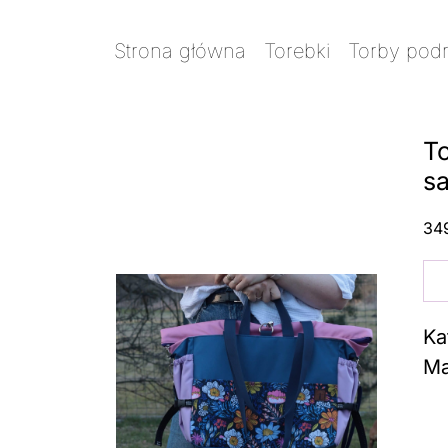
Strona główna
/
Torebki
/
Torby pod
samolot
To
s
34
ilo
To
TR
Ka
ba
Ma
kwi
sa