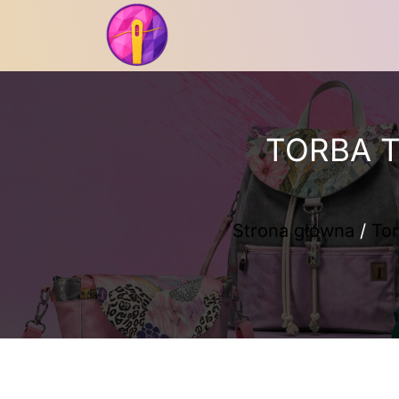
Przejdź
do
treści
TORBA T
Strona główna
/
Tor