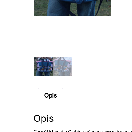
Opis
Opis
Cześć! Mam dla Ciebie coś mega wygodnego, 