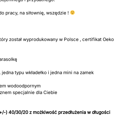
o pracy, na siłownię, wszędzie !
óry został wyprodukowany w Polsce , certifikat Oeko
arasolkę
 jedna typu wkładełko i jedna mini na zamek
iałem wodoodpornym
znem specjalnie dla Ciebie
 (+/-) 40/30/20 z możkiwość przedłużenia w długości