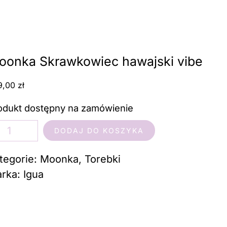
Moonka Skrawkowiec hawajski vibe
oonka Skrawkowiec hawajski vibe
9,00
zł
odukt dostępny na zamówienie
ść
DODAJ DO KOSZYKA
onka
rawkowiec
tegorie:
Moonka
,
Torebki
wajski
rka:
Igua
be