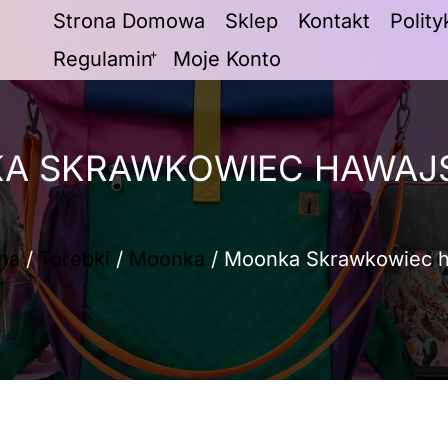
Strona Domowa
Sklep
Kontakt
Polit
Regulamin
Moje Konto
A SKRAWKOWIEC HAWAJSK
na
/
Torebki
/
Moonka
/ Moonka Skrawkowiec h