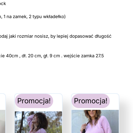
ock
n, 1 na zamek, 2 typu wkładełko)
aj jaki rozmiar nosisz, by lepiej dopasować długość
e 40cm , dł. 20 cm, gł. 9 cm . wejście zamka 27.5
Promocja!
Promocja!