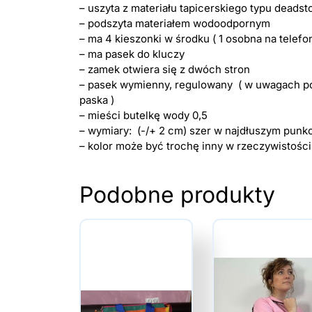
– uszyta z materiału tapicerskiego typu deadst
– podszyta materiałem wodoodpornym
– ma 4 kieszonki w środku ( 1 osobna na telefo
– ma pasek do kluczy
– zamek otwiera się z dwóch stron
– pasek wymienny, regulowany ( w uwagach pod
paska )
– mieści butelkę wody 0,5
– wymiary: (-/+ 2 cm) szer w najdłuszym punkci
– kolor może być trochę inny w rzeczywistości
Podobne produkty