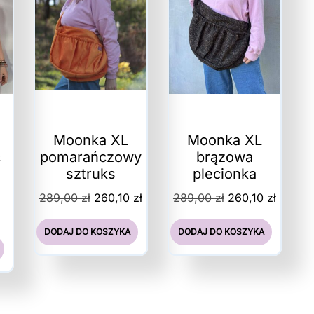
Moonka XL
Moonka XL
c
pomarańczowy
brązowa
sztruks
plecionka
a
Pierwotna
Aktualna
Pierwotna
Aktual
289,00
zł
260,10
zł
289,00
zł
260,10
zł
cena
cena
cena
cena
wynosiła:
wynosi:
wynosiła:
wynosi
DODAJ DO KOSZYKA
DODAJ DO KOSZYKA
289,00 zł.
260,10 zł.
289,00 zł.
260,10 