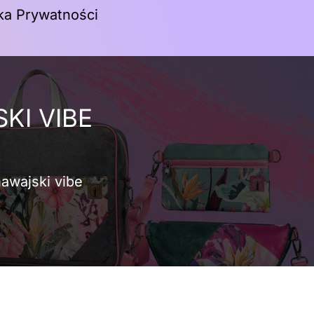
yka Prywatności
Koszyk
I VIBE
awajski vibe