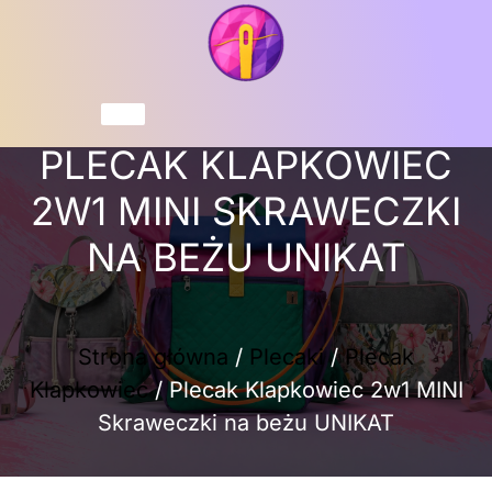
Przejdź
do
treści
Koszyk
PLECAK KLAPKOWIEC
2W1 MINI SKRAWECZKI
NA BEŻU UNIKAT
Strona główna
/
Plecaki
/
Plecak
Klapkowiec
/ Plecak Klapkowiec 2w1 MINI
Skraweczki na beżu UNIKAT