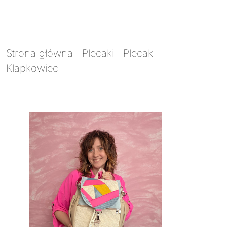
Strona główna
/
Plecaki
/
Plecak
Klapkowiec
/ Plecak Klapkowiec 2w1 MINI
Skraweczki na beżu UNIKAT