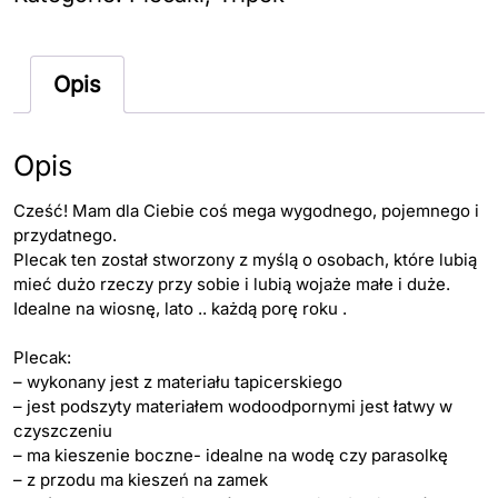
ryanair
indiana
Opis
jones
plecak
-
Opis
torba
Cześć! Mam dla Ciebie coś mega wygodnego, pojemnego i
przydatnego.
Plecak ten został stworzony z myślą o osobach, które lubią
mieć dużo rzeczy przy sobie i lubią wojaże małe i duże.
Idealne na wiosnę, lato .. każdą porę roku .
Plecak:
– wykonany jest z materiału tapicerskiego
– jest podszyty materiałem wodoodpornymi jest łatwy w
czyszczeniu
– ma kieszenie boczne- idealne na wodę czy parasolkę
– z przodu ma kieszeń na zamek