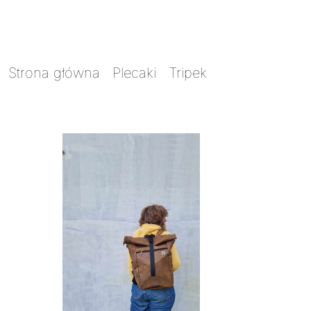
Strona główna
/
Plecaki
/
Tripek
/ Tripek Fly
ryanair indiana jones plecak – torba