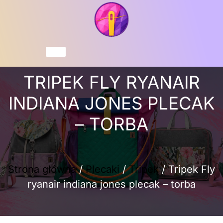
Przejdź
do
treści
Koszyk
TRIPEK FLY RYANAIR
INDIANA JONES PLECAK
– TORBA
Strona główna
/
Plecaki
/
Tripek
/ Tripek Fly
ryanair indiana jones plecak – torba