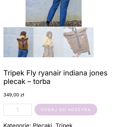
Tripek Fly ryanair indiana jones
plecak – torba
349,00
zł
ilość
DODAJ DO KOSZYKA
Tripek
Fly
Kategorie:
Plecaki
,
Tripek