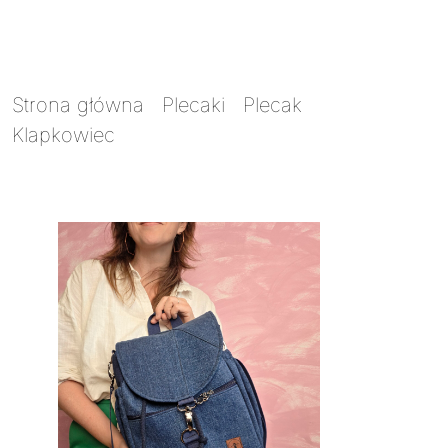
Strona główna
/
Plecaki
/
Plecak
Klapkowiec
/ Plecak Klapkowiec mini 2w1
jeans recykling