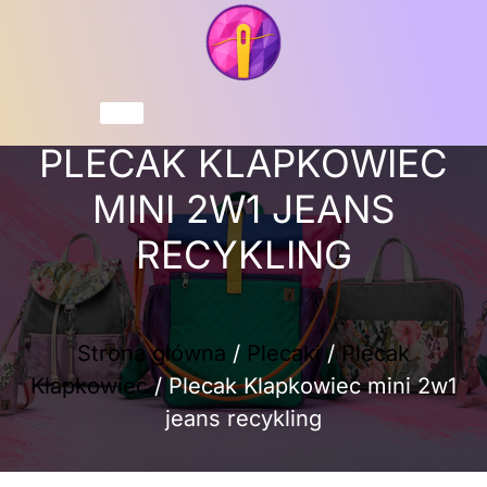
Przejdź
do
treści
Koszyk
PLECAK KLAPKOWIEC
MINI 2W1 JEANS
RECYKLING
Strona główna
/
Plecaki
/
Plecak
Klapkowiec
/ Plecak Klapkowiec mini 2w1
jeans recykling