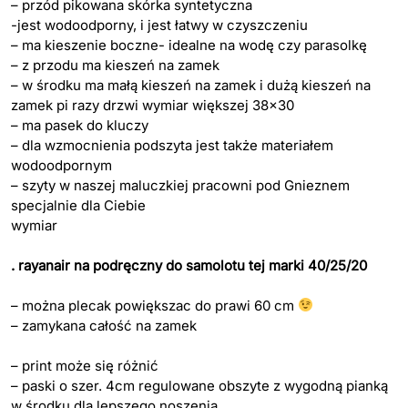
– przód pikowana skórka syntetyczna
-jest wodoodporny, i jest łatwy w czyszczeniu
– ma kieszenie boczne- idealne na wodę czy parasolkę
– z przodu ma kieszeń na zamek
– w środku ma małą kieszeń na zamek i dużą kieszeń na
zamek pi razy drzwi wymiar większej 38×30
– ma pasek do kluczy
– dla wzmocnienia podszyta jest także materiałem
wodoodpornym
– szyty w naszej maluczkiej pracowni pod Gnieznem
specjalnie dla Ciebie
wymiar
. rayanair na podręczny do samolotu tej marki 40/25/20
– można plecak powiększac do prawi 60 cm
– zamykana całość na zamek
– print może się różnić
– paski o szer. 4cm regulowane obszyte z wygodną pianką
w środku dla lepszego noszenia