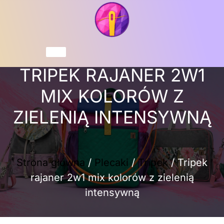
Przejdź
do
treści
Koszyk
TRIPEK RAJANER 2W1
MIX KOLORÓW Z
ZIELENIĄ INTENSYWNĄ
Strona główna
/
Plecaki
/
Tripek
/ Tripek
rajaner 2w1 mix kolorów z zielenią
intensywną