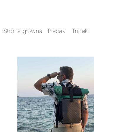
Strona główna
/
Plecaki
/
Tripek
/ Tripek
rajaner 2w1 mix kolorów z zielenią intensywną