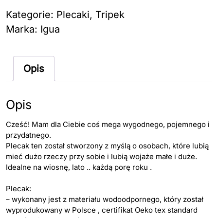
rajaner
Kategorie:
Plecaki
,
Tripek
2w1
Marka:
Igua
mix
kolorów
Opis
z
zielenią
intensywną
Opis
Cześć! Mam dla Ciebie coś mega wygodnego, pojemnego i
przydatnego.
Plecak ten został stworzony z myślą o osobach, które lubią
mieć dużo rzeczy przy sobie i lubią wojaże małe i duże.
Idealne na wiosnę, lato .. każdą porę roku .
Plecak:
– wykonany jest z materiału wodoodpornego, który został
wyprodukowany w Polsce , certifikat Oeko tex standard