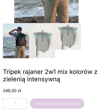
Tripek rajaner 2w1 mix kolorów z
zielenią intensywną
349,00
zł
ilość
DODAJ DO KOSZYKA
Tripek