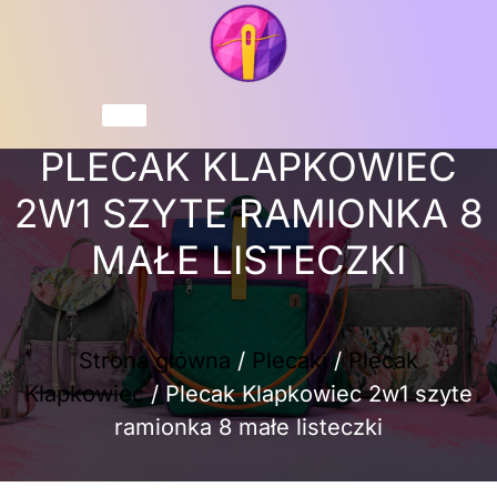
Przejdź
do
treści
Koszyk
PLECAK KLAPKOWIEC
2W1 SZYTE RAMIONKA 8
MAŁE LISTECZKI
Strona główna
/
Plecaki
/
Plecak
Klapkowiec
/ Plecak Klapkowiec 2w1 szyte
ramionka 8 małe listeczki