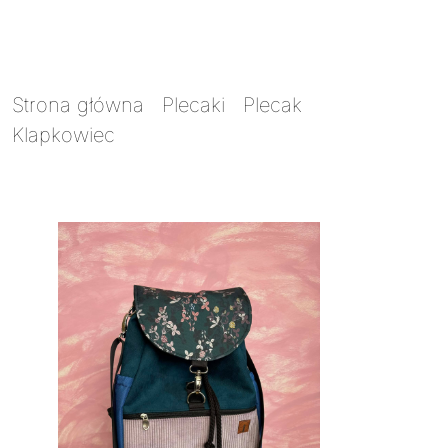
Strona główna
/
Plecaki
/
Plecak
Klapkowiec
/ Plecak Klapkowiec 2w1 szyte
ramionka 8 małe listeczki