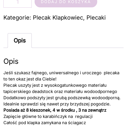
DODAJ DO KOSZYKA
Plecak
Klapkowiec
Kategorie:
Plecak Klapkowiec
,
Plecaki
2w1
szyte
Opis
ramionka
8
małe
Opis
listeczki
Jeśli szukasz fajnego, uniwersalnego i uroczego plecaka
to ten okaz jest dla Ciebie!
Plecak uszyty jest z wysokogatunkowego materiału
tapicerskiego deadstock oraz materiału wodoodpornego
Dodatkowo podszyty jest grubą podszewką wodoodporną.
Idealnie sprawdzi się nawet przy brzydszej pogodzie.
Posiada aż 8 kieszonek, 4 w środku , 3 na zewnątrz
Zapięcie główne to karabińczyk na regulacji
Całość pod klapka zamykana na ściagacz