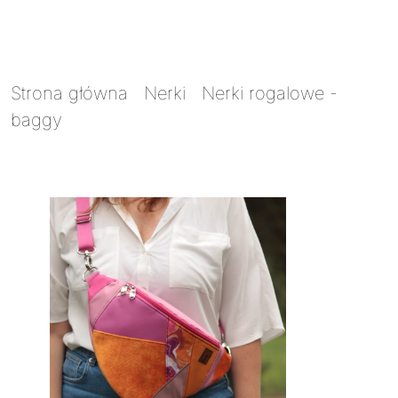
Strona główna
/
Nerki
/
Nerki rogalowe -
baggy
/ Nerka baggy Skrawkowiec happy
pink