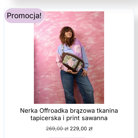
Promocja!
Nerka Offroadka brązowa tkanina
tapicerska i print sawanna
Pierwotna
Aktualna
269,00
zł
229,00
zł
cena
cena