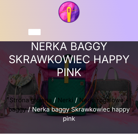
Przejdź
do
treści
Koszyk
NERKA BAGGY
SKRAWKOWIEC HAPPY
PINK
Strona główna
/
Nerki
/
Nerki rogalowe -
baggy
/ Nerka baggy Skrawkowiec happy
pink