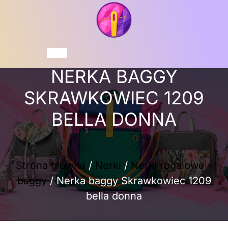
Przejdź
do
treści
Koszyk
NERKA BAGGY
SKRAWKOWIEC 1209
BELLA DONNA
Strona główna
/
Nerki
/
Nerki rogalowe -
baggy
/ Nerka baggy Skrawkowiec 1209
bella donna