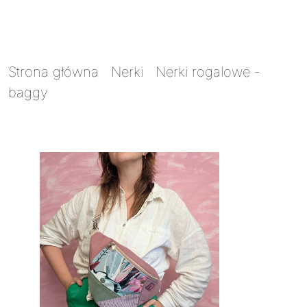
Strona główna
/
Nerki
/
Nerki rogalowe -
baggy
/ Nerka baggy Skrawkowiec 1209 bella
donna