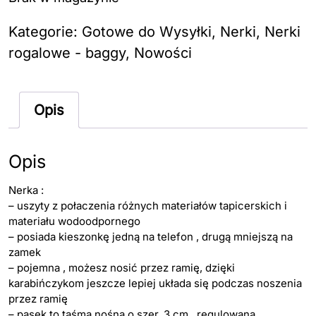
Kategorie:
Gotowe do Wysyłki
,
Nerki
,
Nerki
rogalowe - baggy
,
Nowości
Opis
Opis
Nerka :
– uszyty z połaczenia różnych materiałów tapicerskich i
materiału wodoodpornego
– posiada kieszonkę jedną na telefon , drugą mniejszą na
zamek
– pojemna , możesz nosić przez ramię, dzięki
karabińczykom jeszcze lepiej układa się podczas noszenia
przez ramię
– pasek to taśma nośna o szer. 3 cm , regulowana