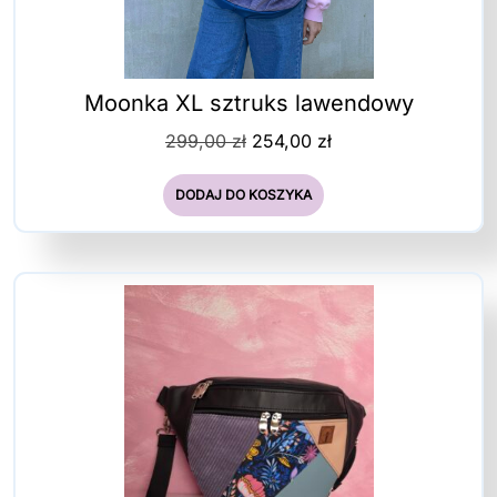
Moonka XL sztruks lawendowy
Pierwotna
Aktualna
299,00
zł
254,00
zł
cena
cena
wynosiła:
wynosi:
DODAJ DO KOSZYKA
299,00 zł.
254,00 zł.