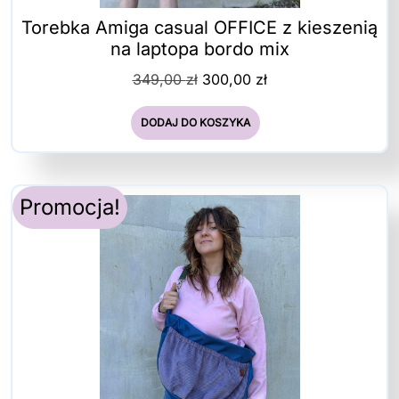
Torebka Amiga casual OFFICE z kieszenią
na laptopa bordo mix
Pierwotna
Aktualna
349,00
zł
300,00
zł
cena
cena
wynosiła:
wynosi:
DODAJ DO KOSZYKA
349,00 zł.
300,00 zł.
Promocja!