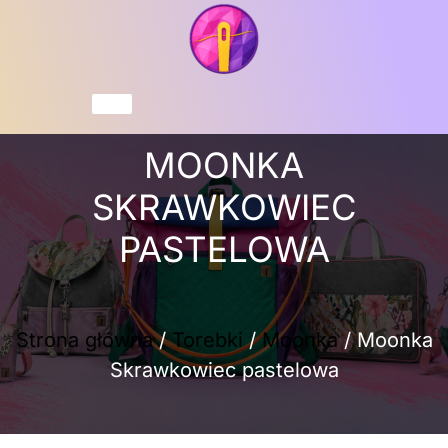
Przejdź
do
treści
Koszyk
MOONKA
SKRAWKOWIEC
PASTELOWA
Strona główna
/
Torebki
/
Moonka
/ Moonka
Skrawkowiec pastelowa