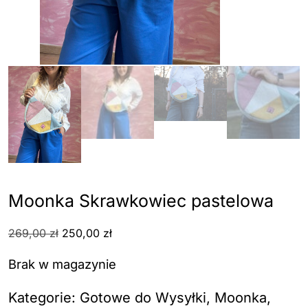
Moonka Skrawkowiec pastelowa
Pierwotna
Aktualna
269,00
zł
250,00
zł
cena
cena
Brak w magazynie
wynosiła:
wynosi:
269,00 zł.
250,00 zł.
Kategorie:
Gotowe do Wysyłki
,
Moonka
,