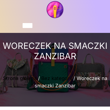
Przejdź
do
treści
Koszyk
WORECZEK NA SMACZKI
ZANZIBAR
Strona główna
/
Bez kategorii
/ Woreczek na
smaczki Zanzibar