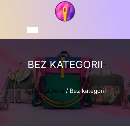
Przejdź
do
treści
Koszyk
BEZ KATEGORII
Strona główna
/ Bez kategorii