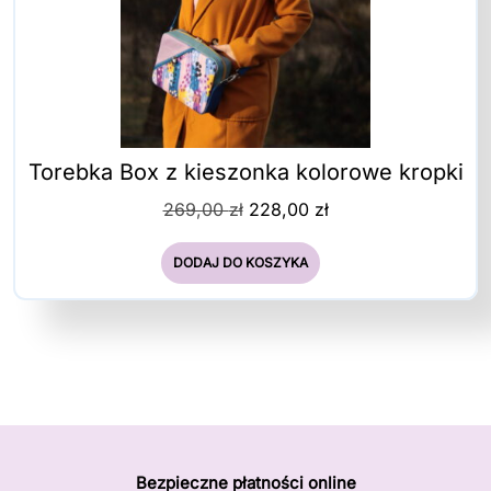
Torebka Box z kieszonka kolorowe kropki
Pierwotna
Aktualna
269,00
zł
228,00
zł
cena
cena
wynosiła:
wynosi:
DODAJ DO KOSZYKA
269,00 zł.
228,00 zł.
Bezpieczne płatności online