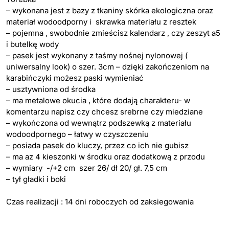
– wykonana jest z bazy z tkaniny skórka ekologiczna oraz
materiał wodoodporny i skrawka materiału z resztek
– pojemna , swobodnie zmieścisz kalendarz , czy zeszyt a5
i butelkę wody
– pasek jest wykonany z taśmy nośnej nylonowej (
uniwersalny look) o szer. 3cm – dzięki zakończeniom na
karabińczyki możesz paski wymieniać
– usztywniona od środka
– ma metalowe okucia , które dodają charakteru- w
komentarzu napisz czy chcesz srebrne czy miedziane
– wykończona od wewnątrz podszewką z materiału
wodoodpornego – łatwy w czyszczeniu
– posiada pasek do kluczy, przez co ich nie gubisz
– ma az 4 kieszonki w środku oraz dodatkową z przodu
– wymiary -/+2 cm szer 26/ dł 20/ gł. 7,5 cm
– tył gładki i boki
Czas realizacji : 14 dni roboczych od zaksiegowania