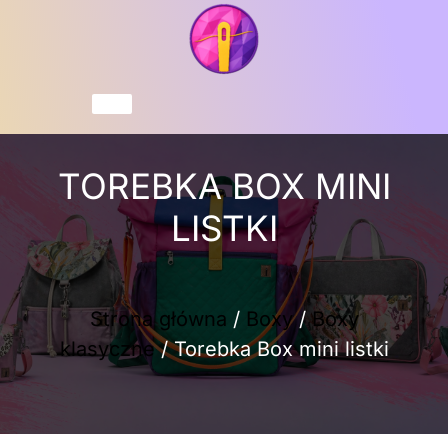
Przejdź
do
treści
Koszyk
TOREBKA BOX MINI
LISTKI
Strona główna
/
Boxy
/
Boxy
klasyczne
/ Torebka Box mini listki