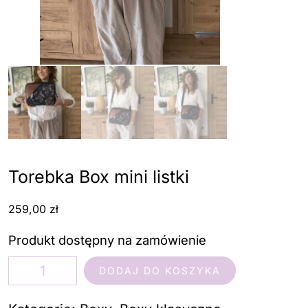
Torebka Box mini listki
259,00
zł
Produkt dostępny na zamówienie
ilość
DODAJ DO KOSZYKA
Torebka
Box