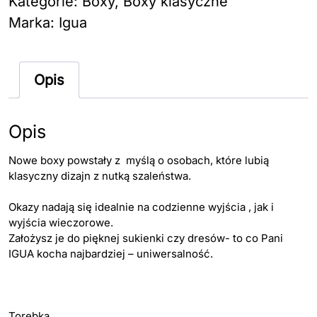
Kategorie:
Boxy
,
Boxy klasyczne
mini
Marka:
Igua
listki
Opis
Opis
Nowe boxy powstały z myślą o osobach, które lubią
klasyczny dizajn z nutką szaleństwa.
Okazy nadają się idealnie na codzienne wyjścia , jak i
wyjścia wieczorowe.
Założysz je do pięknej sukienki czy dresów- to co Pani
IGUA kocha najbardziej – uniwersalność.
Torebka