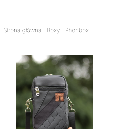
Strona główna
/
Boxy
/
Phonbox
/ Phonbox
skrawkowiec czarny