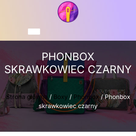
Przejdź
do
treści
Koszyk
PHONBOX
SKRAWKOWIEC CZARNY
Strona główna
/
Boxy
/
Phonbox
/ Phonbox
skrawkowiec czarny