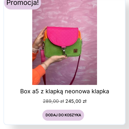
Promocja!
Box a5 z klapką neonowa klapka
Pierwotna
Aktualna
289,00
zł
245,00
zł
cena
cena
wynosiła:
wynosi:
DODAJ DO KOSZYKA
289,00 zł.
245,00 zł.