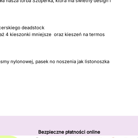
ła nasza torba Szoperka, która ma świetny design i
icerskiego deadstock
 aż 4 kieszonki mniejsze oraz kieszeń na termos
smy nylonowej, pasek no noszenia jak listonoszka
Bezpieczne płatności online