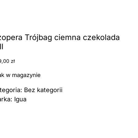
ra Trójbag ciemna czekolada full
zopera Trójbag ciemna czekolada
ll
9,00
zł
ak w magazynie
tegoria:
Bez kategorii
rka:
Igua