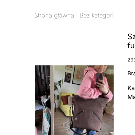
Strona główna
/
Bez kategorii
/ Szope
S
fu
29
Br
Ka
Ma