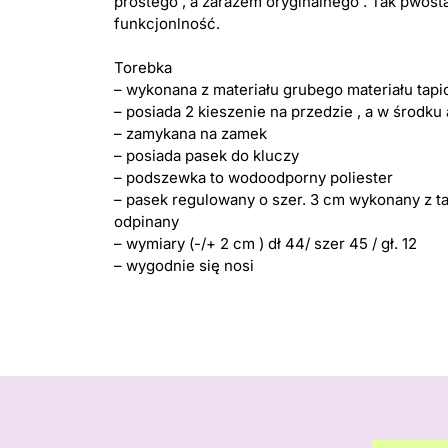
prostego , a zarazem oryginalnego . Tak pwosta
funkcjonlność.
Torebka
– wykonana z materiału grubego materiału tap
– posiada 2 kieszenie na przedzie , a w środku
– zamykana na zamek
– posiada pasek do kluczy
– podszewka to wodoodporny poliester
– pasek regulowany o szer. 3 cm wykonany z ta
odpinany
– wymiary (-/+ 2 cm ) dł 44/ szer 45 / gł. 12
– wygodnie się nosi