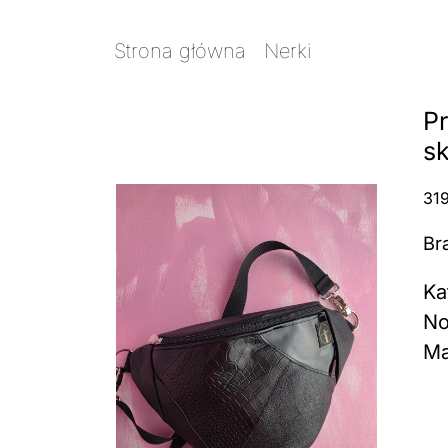
Strona główna
/
Nerki
/ Prima Sort n
Pr
s
31
Br
Ka
No
Ma