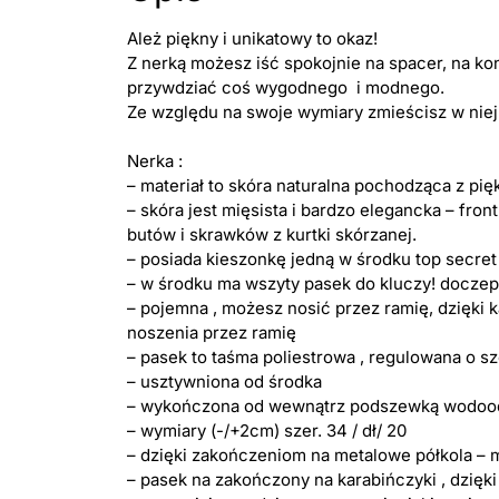
Ależ piękny i unikatowy to okaz!
Z nerką możesz iść spokojnie na spacer, na kon
przywdziać coś wygodnego i modnego.
Ze względu na swoje wymiary zmieścisz w niej w
Nerka :
– materiał to skóra naturalna pochodząca z pię
– skóra jest mięsista i bardzo elegancka – fron
butów i skrawków z kurtki skórzanej.
– posiada kieszonkę jedną w środku top secret
– w środku ma wszyty pasek do kluczy! doczepia
– pojemna , możesz nosić przez ramię, dzięki 
noszenia przez ramię
– pasek to taśma poliestrowa , regulowana o s
– usztywniona od środka
– wykończona od wewnątrz podszewką wodoo
– wymiary (-/+2cm) szer. 34 / dł/ 20
– dzięki zakończeniom na metalowe półkola –
– pasek na zakończony na karabińczyki , dzięki