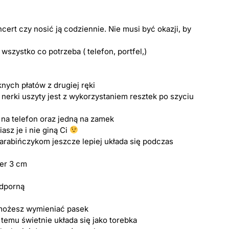
cert czy nosić ją codziennie. Nie musi być okazji, by
szystko co potrzeba ( telefon, portfel,)
knych płatów z drugiej ręki
t nerki uszyty jest z wykorzystaniem resztek po szyciu
 na telefon oraz jedną na zamek
sz je i nie giną Ci
karabińczykom jeszcze lepiej układa się podczas
zer 3 cm
dporną
 możesz wymieniać pasek
 temu świetnie układa się jako torebka