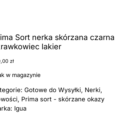
erka skórzana czarna skrawkowiec lakier
ima Sort nerka skórzana czarna
krawkowiec lakier
9,00
zł
ak w magazynie
tegorie:
Gotowe do Wysyłki
,
Nerki
,
wości
,
Prima sort - skórzane okazy
rka:
Igua