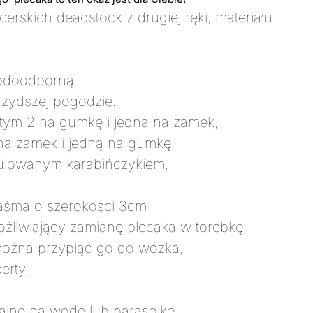
icerskich deadstock z drugiej ręki, materiału
odoodporną.
rzydszej pogodzie.
 tym 2 na gumkę i jedna na zamek,
na zamek i jedną na gumkę,
gulowanym karabińczykiem,
taśma o szerokości 3cm
żliwiający zamianę plecaka w torebkę,
można przypiąć go do wózka,
erty,
alne na wodę lub parasolkę