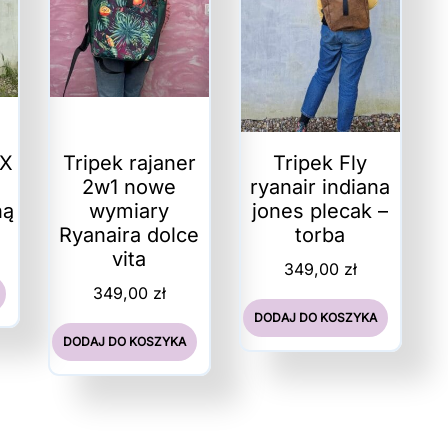
OX
Tripek rajaner
Tripek Fly
2w1 nowe
ryanair indiana
ną
wymiary
jones plecak –
Ryanaira dolce
torba
vita
349,00
zł
349,00
zł
DODAJ DO KOSZYKA
DODAJ DO KOSZYKA