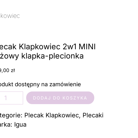
pkowiec
/ Plecak Klapkowiec 2w1 MINI
lecak Klapkowiec 2w1 MINI
óżowy klapka-plecionka
9,00
zł
odukt dostępny na zamówienie
ść
DODAJ DO KOSZYKA
ecak
apkowiec
tegorie:
Plecak Klapkowiec
,
Plecaki
1
rka:
Igua
NI