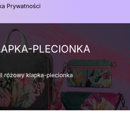
yka Prywatności
Koszyk
LAPKA-PLECIONKA
I różowy klapka-plecionka