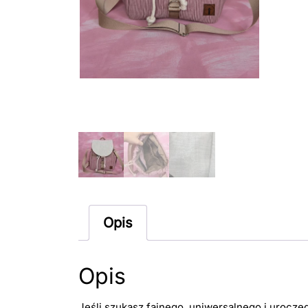
ró
kl
pl
Opis
Opis
Jeśli szukasz fajnego, uniwersalnego i uroczeg