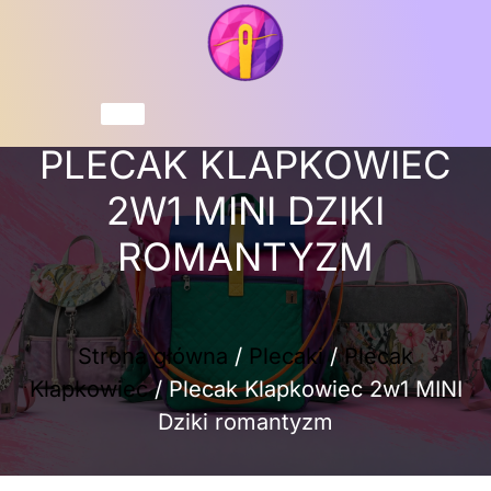
Przejdź
do
treści
Koszyk
PLECAK KLAPKOWIEC
2W1 MINI DZIKI
ROMANTYZM
Strona główna
/
Plecaki
/
Plecak
Klapkowiec
/ Plecak Klapkowiec 2w1 MINI
Dziki romantyzm