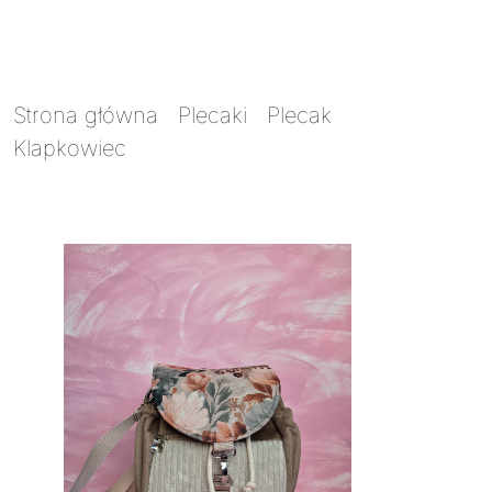
Strona główna
/
Plecaki
/
Plecak
Klapkowiec
/ Plecak Klapkowiec 2w1 MINI
Dziki romantyzm