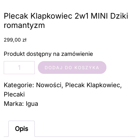
Plecak Klapkowiec 2w1 MINI Dziki
romantyzm
299,00
zł
Produkt dostępny na zamówienie
ilość
DODAJ DO KOSZYKA
Plecak
Klapkowiec
Kategorie:
Nowości
,
Plecak Klapkowiec
,
2w1
Plecaki
MINI
Marka:
Igua
Dziki
romantyzm
Opis