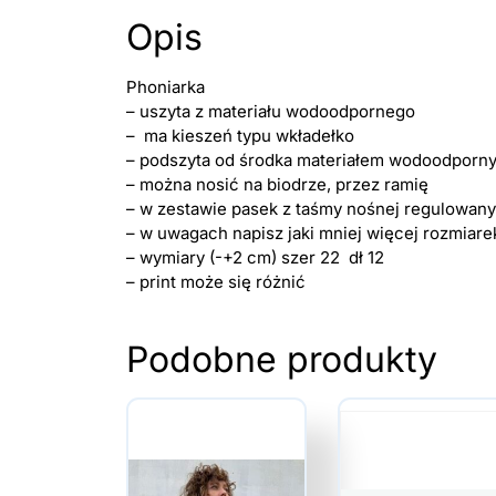
Opis
Phoniarka
– uszyta z materiału wodoodpornego
– ma kieszeń typu wkładełko
– podszyta od środka materiałem wodoodporn
– można nosić na biodrze, przez ramię
– w zestawie pasek z taśmy nośnej regulowan
– w uwagach napisz jaki mniej więcej rozmiare
– wymiary (-+2 cm) szer 22 dł 12
– print może się różnić
Podobne produkty