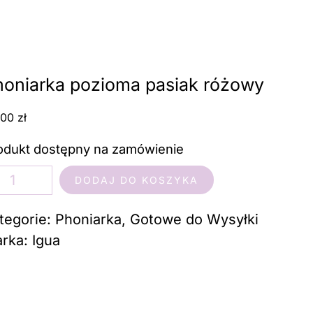
ka pozioma pasiak różowy
honiarka pozioma pasiak różowy
,00
zł
odukt dostępny na zamówienie
ść
DODAJ DO KOSZYKA
oniarka
zioma
tegorie:
Phoniarka
,
Gotowe do Wysyłki
siak
rka:
Igua
żowy