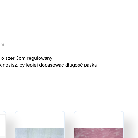
ym
y o szer 3cm regulowany
k nosisz, by lepiej dopasować długość paska