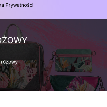
yka Prywatności
Koszyk
RÓŻOWY
k różowy