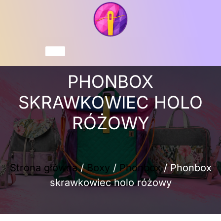
Przejdź
do
treści
Koszyk
PHONBOX
SKRAWKOWIEC HOLO
RÓŻOWY
Strona główna
/
Boxy
/
Phonbox
/ Phonbox
skrawkowiec holo różowy