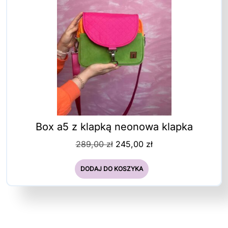
Box a5 z klapką neonowa klapka
Pierwotna
Aktualna
289,00
zł
245,00
zł
cena
cena
wynosiła:
wynosi:
DODAJ DO KOSZYKA
289,00 zł.
245,00 zł.