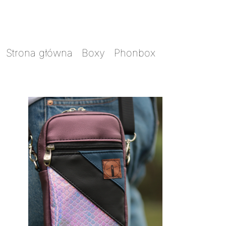
Strona główna
/
Boxy
/
Phonbox
/ Phonbox
skrawkowiec holo różowy