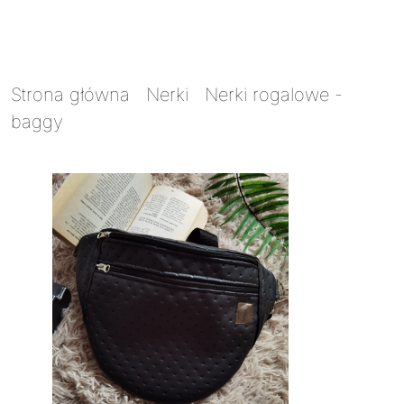
Strona główna
/
Nerki
/
Nerki rogalowe -
baggy
/ Nerka DUO Pan Kropek