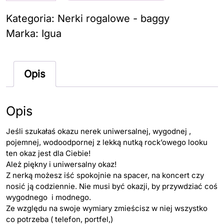
Nerka
DUO
Kategoria:
Nerki rogalowe - baggy
Pan
Marka:
Igua
Kropek
Opis
Opis
Jeśli szukałaś okazu nerek uniwersalnej, wygodnej ,
pojemnej, wodoodpornej z lekką nutką rock’owego looku
ten okaz jest dla Ciebie!
Ależ piękny i uniwersalny okaz!
Z nerką możesz iść spokojnie na spacer, na koncert czy
nosić ją codziennie. Nie musi być okazji, by przywdziać coś
wygodnego i modnego.
Ze względu na swoje wymiary zmieścisz w niej wszystko
co potrzeba ( telefon, portfel,)