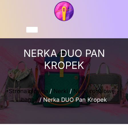
Przejdź
do
treści
Koszyk
NERKA DUO PAN
KROPEK
Strona główna
/
Nerki
/
Nerki rogalowe -
baggy
/ Nerka DUO Pan Kropek