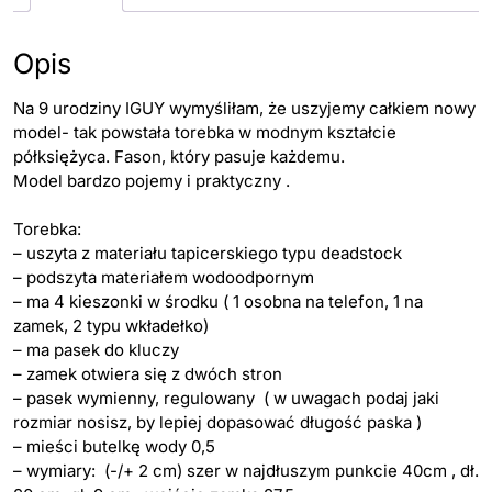
Opis
Na 9 urodziny IGUY wymyśliłam, że uszyjemy całkiem nowy
model- tak powstała torebka w modnym kształcie
półksiężyca. Fason, który pasuje każdemu.
Model bardzo pojemy i praktyczny .
Torebka:
– uszyta z materiału tapicerskiego typu deadstock
– podszyta materiałem wodoodpornym
– ma 4 kieszonki w środku ( 1 osobna na telefon, 1 na
zamek, 2 typu wkładełko)
– ma pasek do kluczy
– zamek otwiera się z dwóch stron
– pasek wymienny, regulowany ( w uwagach podaj jaki
rozmiar nosisz, by lepiej dopasować długość paska )
– mieści butelkę wody 0,5
– wymiary: (-/+ 2 cm) szer w najdłuszym punkcie 40cm , dł.