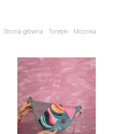
Strona główna
/
Torebki
/
Moonka
/ Moonka
Skrawkowiec unicorn