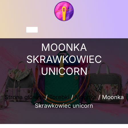
Przejdź
do
treści
Koszyk
MOONKA
SKRAWKOWIEC
UNICORN
Strona główna
/
Torebki
/
Moonka
/ Moonka
Skrawkowiec unicorn