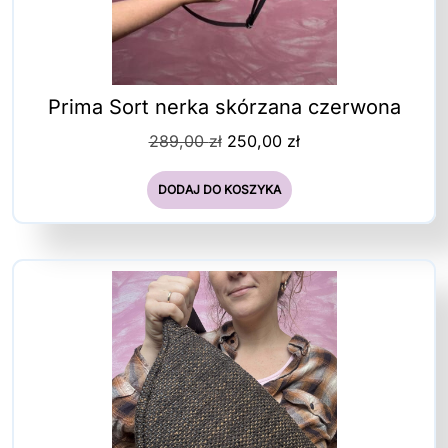
Prima Sort nerka skórzana czerwona
Pierwotna
Aktualna
289,00
zł
250,00
zł
cena
cena
wynosiła:
wynosi:
DODAJ DO KOSZYKA
289,00 zł.
250,00 zł.