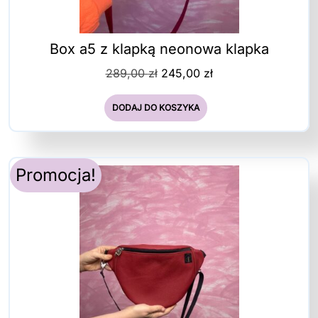
Box a5 z klapką neonowa klapka
Pierwotna
Aktualna
289,00
zł
245,00
zł
cena
cena
wynosiła:
wynosi:
DODAJ DO KOSZYKA
289,00 zł.
245,00 zł.
Promocja!