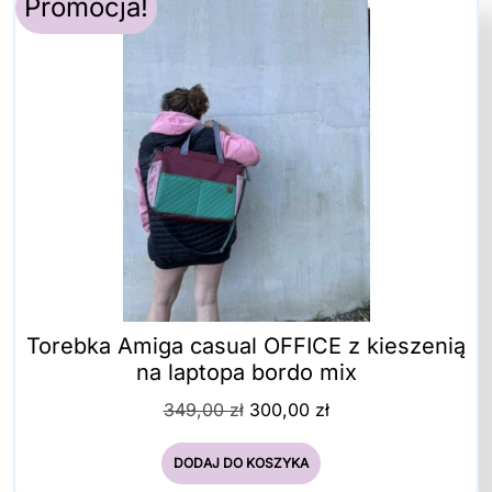
Promocja!
Torebka Amiga casual OFFICE z kieszenią
na laptopa bordo mix
Pierwotna
Aktualna
349,00
zł
300,00
zł
cena
cena
wynosiła:
wynosi:
DODAJ DO KOSZYKA
349,00 zł.
300,00 zł.