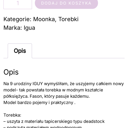
ilość
DODAJ DO KOSZYKA
Moonka
Skrawkowiec
Kategorie:
Moonka
,
Torebki
panterka
Marka:
Igua
czarno-
biała
Opis
Opis
Na 9 urodziny IGUY wymyśliłam, że uszyjemy całkiem nowy
model- tak powstała torebka w modnym kształcie
półksiężyca. Fason, który pasuje każdemu.
Model bardzo pojemy i praktyczny .
Torebka:
– uszyta z materiału tapicerskiego typu deadstock
– podszyta materiałem wodoodpornym