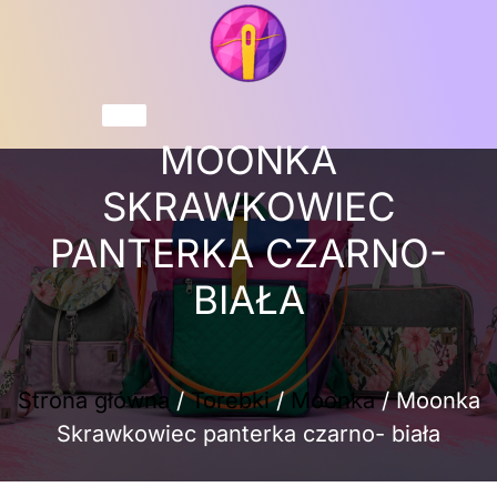
Przejdź
do
treści
Koszyk
MOONKA
SKRAWKOWIEC
PANTERKA CZARNO-
BIAŁA
Strona główna
/
Torebki
/
Moonka
/ Moonka
Skrawkowiec panterka czarno- biała