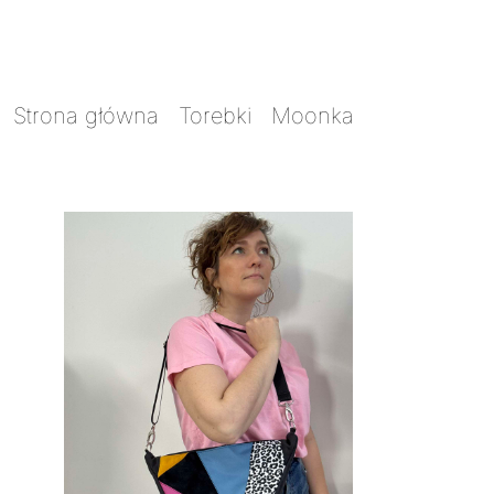
Strona główna
/
Torebki
/
Moonka
/ Moonka
Skrawkowiec panterka czarno- biała