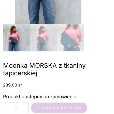
Moonka MORSKA z tkaniny
tapicerskiej
239,00
zł
Produkt dostępny na zamówienie
ilość
DODAJ DO KOSZYKA
Moonka