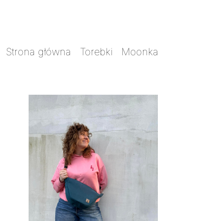
Strona główna
/
Torebki
/
Moonka
/ Moonka
MORSKA z tkaniny tapicerskiej