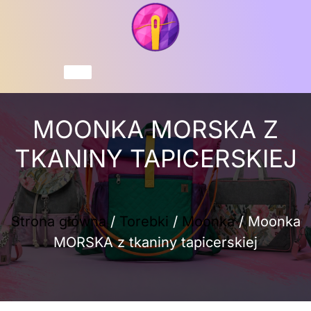
Przejdź
do
treści
Koszyk
MOONKA MORSKA Z
TKANINY TAPICERSKIEJ
Strona główna
/
Torebki
/
Moonka
/ Moonka
MORSKA z tkaniny tapicerskiej