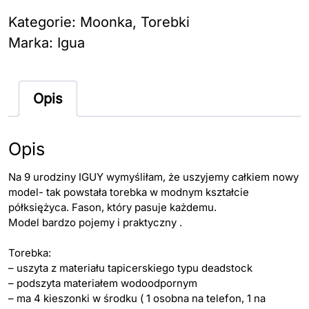
MORSKA
Kategorie:
Moonka
,
Torebki
z
Marka:
Igua
tkaniny
tapicerskiej
Opis
Opis
Na 9 urodziny IGUY wymyśliłam, że uszyjemy całkiem nowy
model- tak powstała torebka w modnym kształcie
półksiężyca. Fason, który pasuje każdemu.
Model bardzo pojemy i praktyczny .
Torebka:
– uszyta z materiału tapicerskiego typu deadstock
– podszyta materiałem wodoodpornym
– ma 4 kieszonki w środku ( 1 osobna na telefon, 1 na