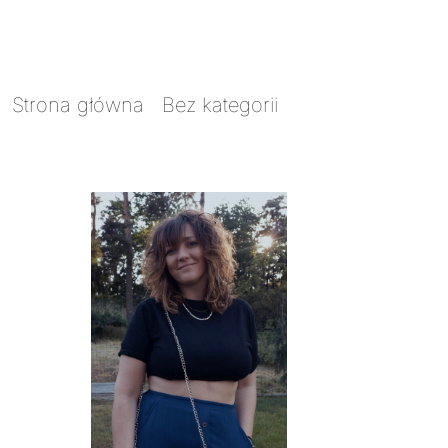
Strona główna
/
Bez kategorii
/ Łańcuszek do
torebek dł 120 cm srebrny