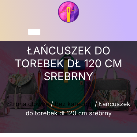
Przejdź
do
treści
Koszyk
ŁAŃCUSZEK DO
TOREBEK DŁ 120 CM
SREBRNY
Strona główna
/
Bez kategorii
/ Łańcuszek
do torebek dł 120 cm srebrny