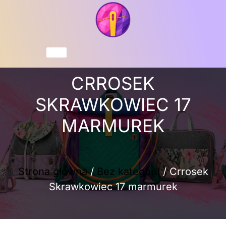
Przejdź
do
treści
Koszyk
CRROSEK
SKRAWKOWIEC 17
MARMUREK
Strona główna
/
Bez kategorii
/ Crrosek
Skrawkowiec 17 marmurek