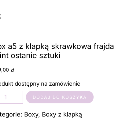
ą
/ Box a5 z klapką skrawkowa frajda print
x a5 z klapką skrawkowa frajda
int ostanie sztuki
9,00
zł
odukt dostępny na zamówienie
ść
DODAJ DO KOSZYKA
x
tegorie:
Boxy
,
Boxy z klapką
apką