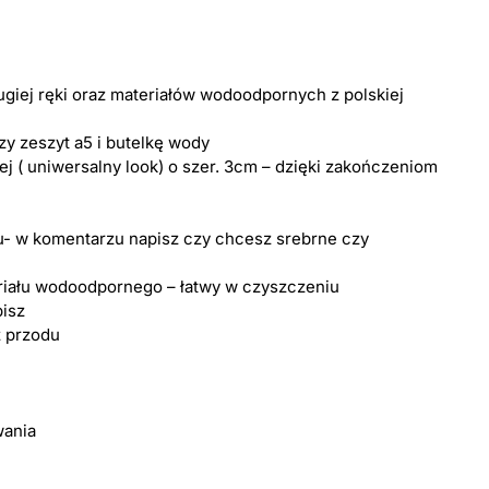
ugiej ręki oraz materiałów wodoodpornych z polskiej
zy zeszyt a5 i butelkę wody
j ( uniwersalny look) o szer. 3cm – dzięki zakończeniom
ru- w komentarzu napisz czy chcesz srebrne czy
iału wodoodpornego – łatwy w czyszczeniu
bisz
z przodu
wania