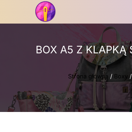
Przejdź
do
treści
BOX A5 Z KLAPKĄ
Strona główna
/
Boxy