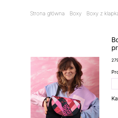
Strona główna
/
Boxy
/
Boxy z klapk
ostanie sztuki
Bo
pr
27
Pr
ilo
Bo
a5
Ka
z
kl