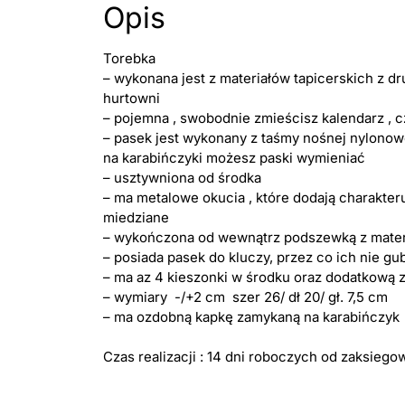
Opis
Torebka
– wykonana jest z materiałów tapicerskich z dr
hurtowni
– pojemna , swobodnie zmieścisz kalendarz , c
– pasek jest wykonany z taśmy nośnej nylonowe
na karabińczyki możesz paski wymieniać
– usztywniona od środka
– ma metalowe okucia , które dodają charakte
miedziane
– wykończona od wewnątrz podszewką z mater
– posiada pasek do kluczy, przez co ich nie gu
– ma az 4 kieszonki w środku oraz dodatkową 
– wymiary -/+2 cm szer 26/ dł 20/ gł. 7,5 cm
– ma ozdobną kapkę zamykaną na karabińczyk
Czas realizacji : 14 dni roboczych od zaksiego