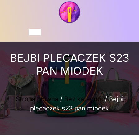
Przejdź
do
treści
Koszyk
BEJBI PLECACZEK S23
PAN MIODEK
Strona główna
/
Bez kategorii
/ Bejbi
plecaczek s23 pan miodek