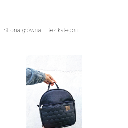
Strona główna
/
Bez kategorii
/ Bejbi
plecaczek s23 pan miodek