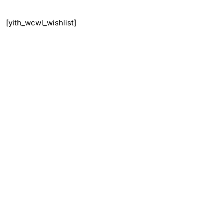
[yith_wcwl_wishlist]