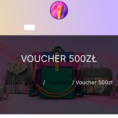
Przejdź
do
treści
Koszyk
VOUCHER 500ZŁ
Strona główna
/
Vouchery
/ Voucher 500zł