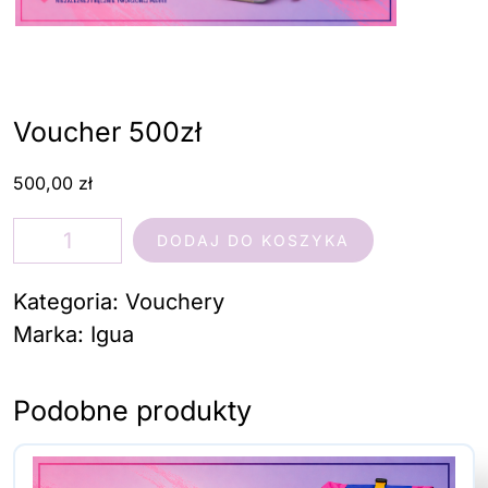
Voucher 500zł
500,00
zł
ilość
DODAJ DO KOSZYKA
Voucher
500zł
Kategoria:
Vouchery
Marka:
Igua
Podobne produkty