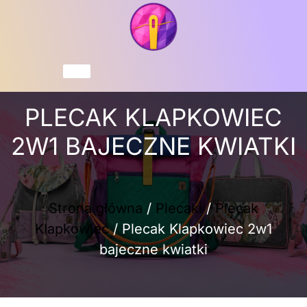
Przejdź
do
treści
Koszyk
PLECAK KLAPKOWIEC
2W1 BAJECZNE KWIATKI
Strona główna
/
Plecaki
/
Plecak
Klapkowiec
/ Plecak Klapkowiec 2w1
bajeczne kwiatki