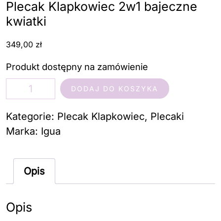
Plecak Klapkowiec 2w1 bajeczne
kwiatki
349,00
zł
Produkt dostępny na zamówienie
ilość
DODAJ DO KOSZYKA
Plecak
Klapkowiec
Kategorie:
Plecak Klapkowiec
,
Plecaki
2w1
Marka:
Igua
bajeczne
kwiatki
Opis
Opis