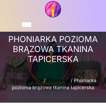
Przejdź
do
treści
Koszyk
PHONIARKA POZIOMA
BRĄZOWA TKANINA
TAPICERSKA
Strona główna
/
Phoniarka
/ Phoniarka
pozioma brązowa tkanina tapicerska