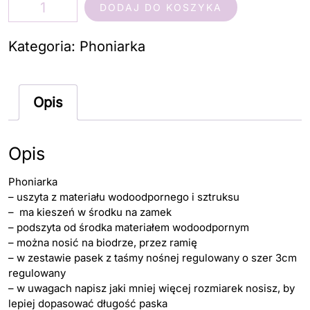
ilość
DODAJ DO KOSZYKA
Phoniarka
pozioma
Kategoria:
Phoniarka
brązowa
tkanina
Opis
tapicerska
Opis
Phoniarka
– uszyta z materiału wodoodpornego i sztruksu
– ma kieszeń w środku na zamek
– podszyta od środka materiałem wodoodpornym
– można nosić na biodrze, przez ramię
– w zestawie pasek z taśmy nośnej regulowany o szer 3cm
regulowany
– w uwagach napisz jaki mniej więcej rozmiarek nosisz, by
lepiej dopasować długość paska