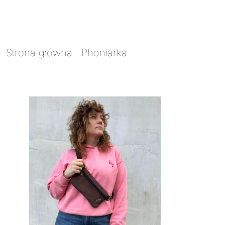
Strona główna
/
Phoniarka
/ Phoniarka
pozioma brązowa tkanina tapicerska