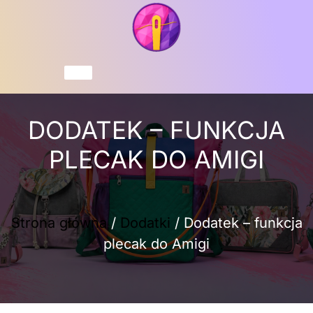
Przejdź
do
treści
Koszyk
DODATEK – FUNKCJA
PLECAK DO AMIGI
Strona główna
/
Dodatki
/ Dodatek – funkcja
plecak do Amigi