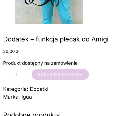
Dodatek – funkcja plecak do Amigi
30,00
zł
Produkt dostępny na zamówienie
ilość
DODAJ DO KOSZYKA
Dodatek
-
Kategoria:
Dodatki
funkcja
Marka:
Igua
plecak
do
Podobne produkty