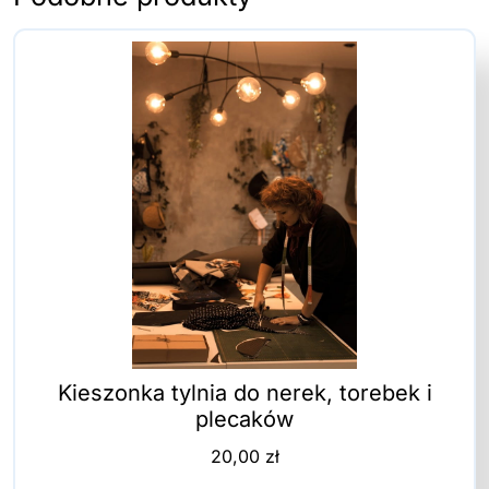
Amigi
Kieszonka tylnia do nerek, torebek i
plecaków
20,00
zł